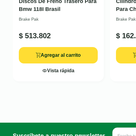
Discos De Freno Trasero Para
Cilindr
Bmw 118I Brasil
Para Ch
Brake Pak
Brake Pak
$
513.802
$
162.
Agregar al carrito
Vista rápida
Suscríbete a nuestro newsletter