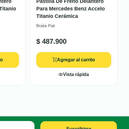
ntero
Pastilla De Freno Delantero
Titanio
Para Mercedes Benz Accelo
Titanio Cerámica
Brake Pak
$
487.900
to
Agregar al carrito
Vista rápida
Suscribirse