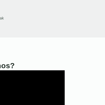
ak
nos?