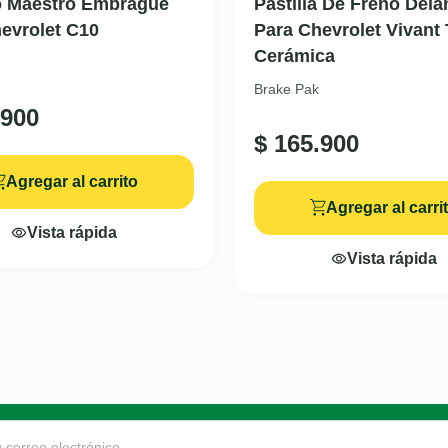
o Maestro Embrague
Pastilla De Freno Dela
evrolet C10
Para Chevrolet Vivant 
Cerámica
Brake Pak
900
$
165.900
Agregar al carrito
Agregar al carri
Vista rápida
Vista rápida