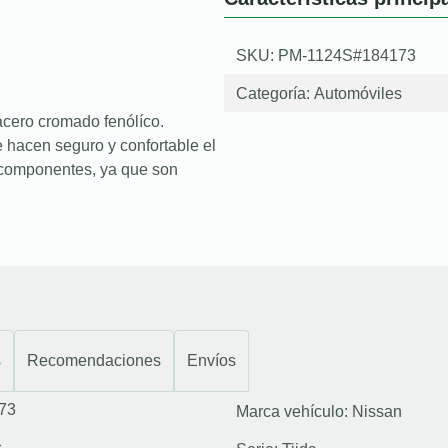
SKU: PM-1124S#184173
Categoría:
Automóviles
cero cromado fenólíco.
 hacen seguro y confortable el
os componentes, ya que son
s
Recomendaciones
Envíos
73
Marca vehículo:
Nissan
s