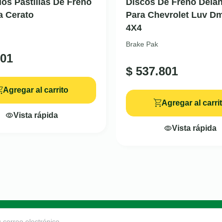
dos Pastillas De Freno
Discos De Freno Delan
a Cerato
Para Chevrolet Luv Dm
4X4
Brake Pak
01
$
537.801
Agregar al carrito
Agregar al carri
Vista rápida
Vista rápida