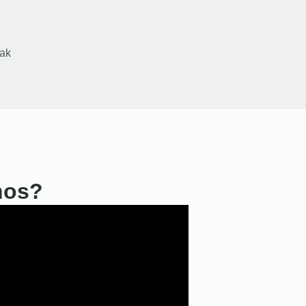
ak
nos?