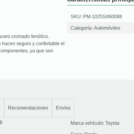
SKU: PM-1025S#60088
Categoría:
Automóviles
cero cromado fenólíco.
 hacen seguro y confortable el
os componentes, ya que son
s
Recomendaciones
Envíos
8
Marca vehículo:
Toyota
s