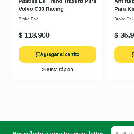
Pastilla De Freno Trasero Para
Antirui
Volvo C30 Racing
Para Ki
Brake Pak
Brake Pak
$
118.900
$
35.9
Agregar al carrito
Vista rápida
Suscríbete a nuestro newsletter