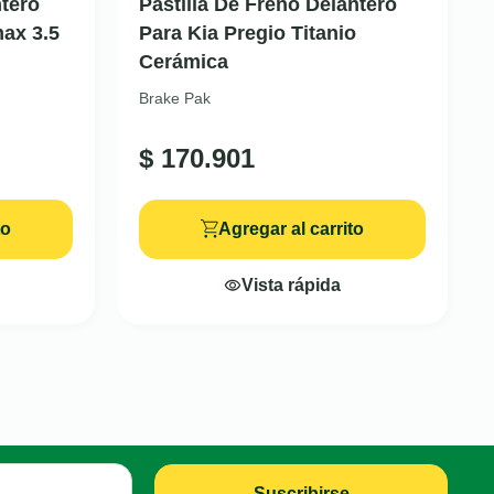
tero
Pastilla De Freno Delantero
ax 3.5
Para Kia Pregio Titanio
Cerámica
Brake Pak
$
170.901
to
Agregar al carrito
Vista rápida
Suscribirse