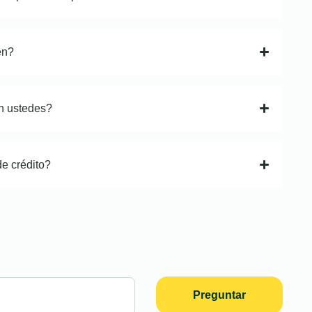
en?
n ustedes?
de crédito?
Preguntar