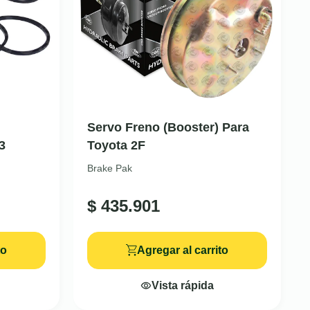
Servo Freno (Booster) Para
3
Toyota 2F
Brake Pak
$
435.901
to
Agregar al carrito
Vista rápida