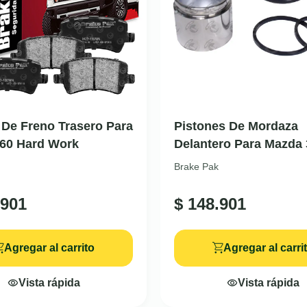
a De Freno Trasero Para
Pistones De Mordaza
V60 Hard Work
Delantero Para Mazda 
Brake Pak
901
$
148.901
Agregar al carrito
Agregar al carri
Vista rápida
Vista rápida