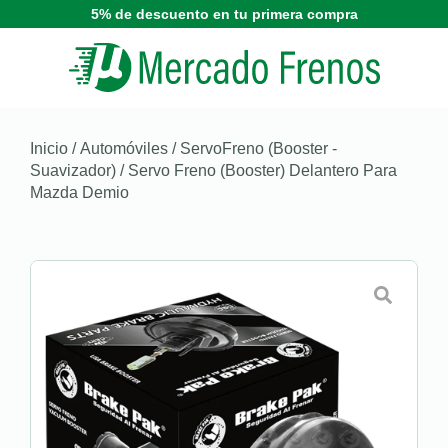
5% de descuento en tu primera compra
Inicio
/
Automóviles
/
ServoFreno (Booster -
Suavizador)
/ Servo Freno (Booster) Delantero Para
Mazda Demio