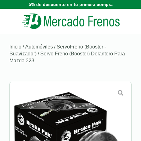
5% de descuento en tu primera compra
Inicio
/
Automóviles
/
ServoFreno (Booster -
Suavizador)
/ Servo Freno (Booster) Delantero Para
Mazda 323