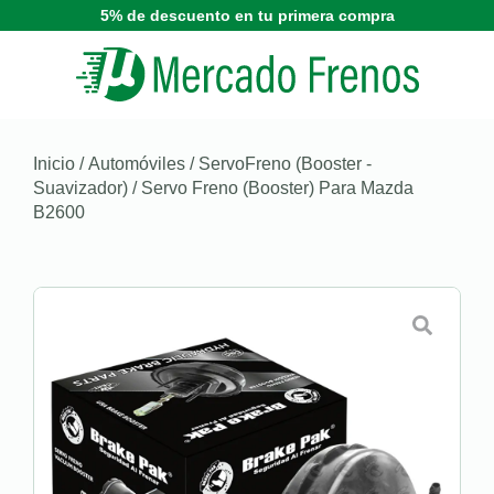
5% de descuento en tu primera compra
Inicio
/
Automóviles
/
ServoFreno (Booster -
Suavizador)
/ Servo Freno (Booster) Para Mazda
B2600