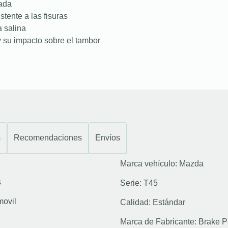
nada
stente a las fisuras
a salina
 su impacto sobre el tambor
s
Recomendaciones
Envíos
Marca vehículo:
Mazda
s
Serie:
T45
movil
Calidad:
Estándar
Marca de Fabricante:
Brake P