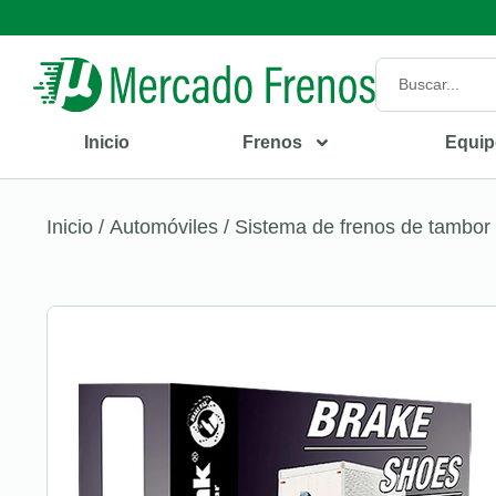
Inicio
Frenos
Equip
Inicio
/
Automóviles
/
Sistema de frenos de tambor