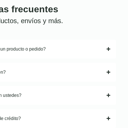
as frecuentes
uctos, envíos y más.
 un producto o pedido?
en?
n ustedes?
de crédito?