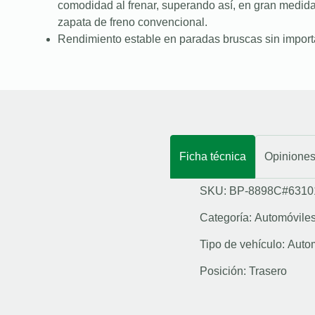
comodidad al frenar, superando así, en gran medid
zapata de freno convencional.
Rendimiento estable en paradas bruscas sin importa
Ficha técnica
Opinione
SKU: BP-8898C#6310
Categoría:
Automóvile
Tipo de vehículo:
Auto
Posición:
Trasero