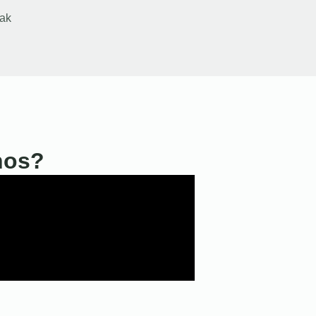
ak
nos?