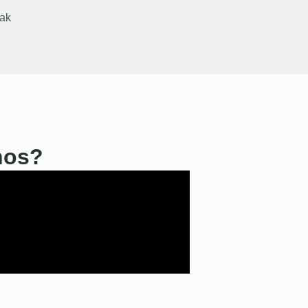
ak
nos?