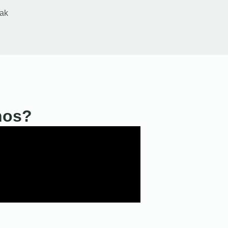
ak
nos?