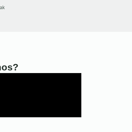
ak
nos?