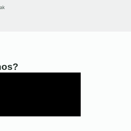
ak
nos?