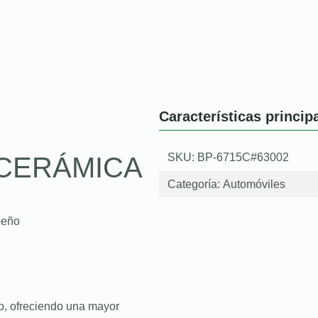
Características princip
SKU: BP-6715C#63002
CERÁMICA
Categoría:
Automóviles
peño
o, ofreciendo una mayor