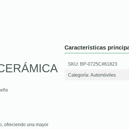
Características princip
SKU: BP-0725C#61823
CERÁMICA
Categoría:
Automóviles
peño
o, ofreciendo una mayor