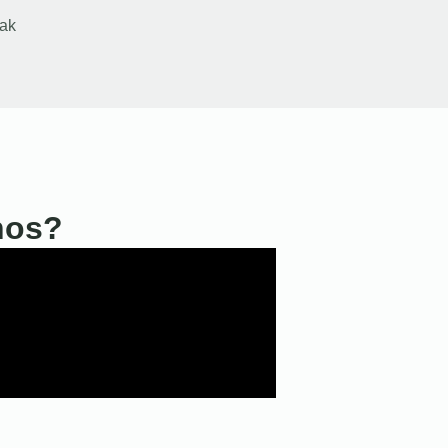
ak
nos?