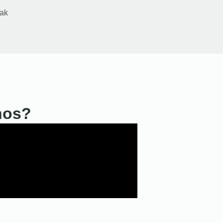
ak
nos?