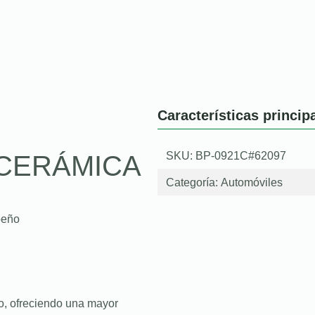
Características princip
SKU: BP-0921C#62097
CERÁMICA
Categoría:
Automóviles
peño
o, ofreciendo una mayor