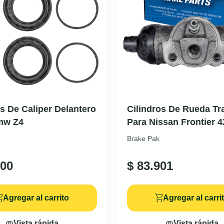
as De Caliper Delantero
Cilindros De Rueda Tr
mw Z4
Para Nissan Frontier 
Brake Pak
00
$
83.901
Agregar al carrito
Agregar al carri
Vista rápida
Vista rápida