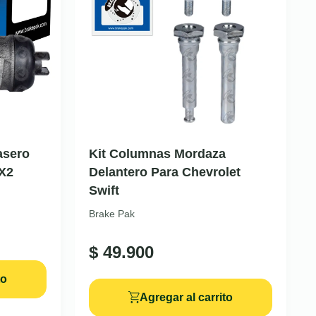
asero
Kit Columnas Mordaza
4X2
Delantero Para Chevrolet
Swift
Brake Pak
$
49.900
to
Agregar al carrito