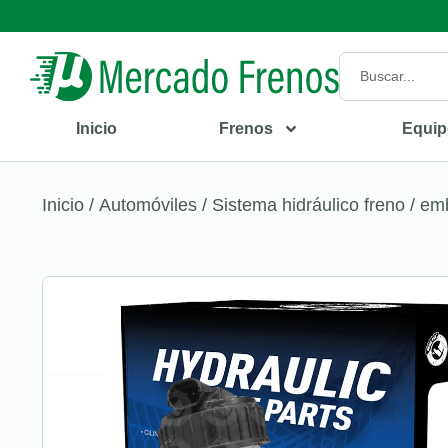
Inicio
Frenos
Equip
Inicio
/
Automóviles
/
Sistema hidráulico freno / e