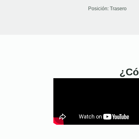
Posición:
Trasero
¿Có