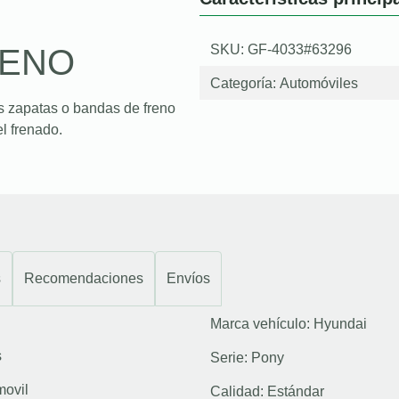
SKU: GF-4033#63296
RENO
Categoría:
Automóviles
s zapatas o bandas de freno
l frenado.
s
Recomendaciones
Envíos
Marca vehículo:
Hyundai
s
Serie:
Pony
movil
Calidad:
Estándar