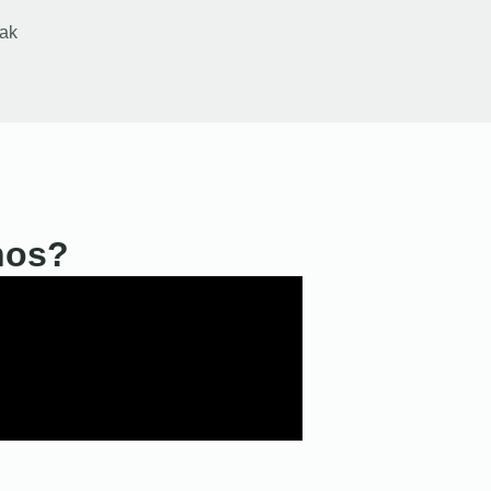
ak
nos?