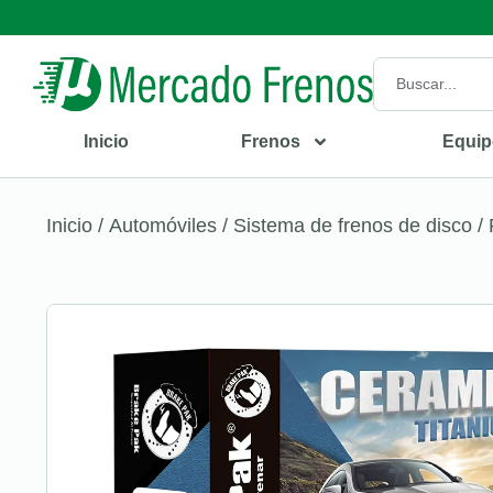
Inicio
Frenos
Equip
Inicio
/
Automóviles
/
Sistema de frenos de disco
/ 