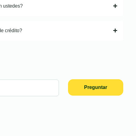
n ustedes?
de crédito?
Preguntar