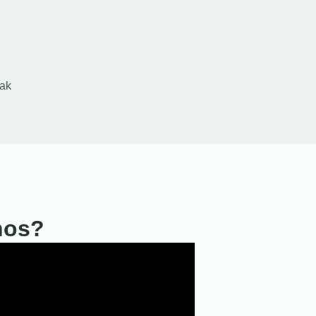
ak
nos?