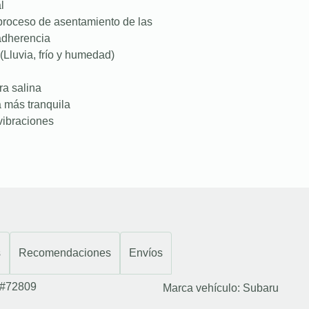
l
proceso de asentamiento de las
 adherencia
(Lluvia, frío y humedad)
ra salina
a más tranquila
vibraciones
s
Recomendaciones
Envíos
#72809
Marca vehículo:
Subaru